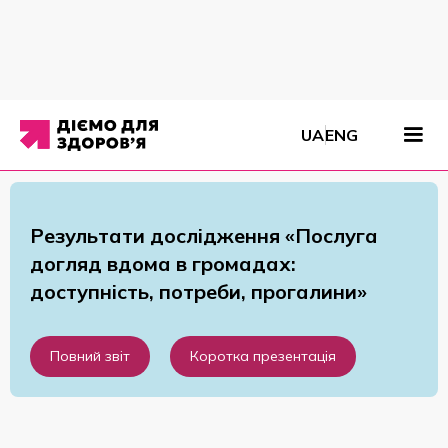
Матеріали
/
Звіти
/
Результати дослідження «Послуга догляд вдома в громадах:
UA
ENG
доступність, потреби, прогалини»
Результати дослідження «Послуга
догляд вдома в громадах:
доступність, потреби, прогалини»
Повний звіт
Коротка презентація