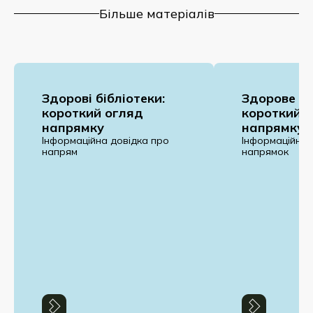
Більше матеріалів
Здорові бібліотеки:
Здорове ро
короткий огляд
короткий 
напрямку
напрямку
Інформаційна довідка про
Інформаційна 
напрям
напрямок