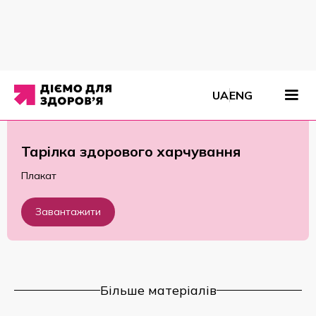
Матеріали
/
Плакати
/
Тарілка здорового харчування
UA
ENG
Тарілка здорового харчування
Плакат
Завантажити
Більше матеріалів