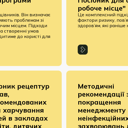
програми
Посібник для 
робоче місце"
івників. Він визначає
Це комплексний підхі
рияють проблемам зі
фактори ризику, пов’я
бочим місцем. Підходи
здоров’ям, які раніше
а створенні умов
дитиме до користі для
рник рецептур
Методичні
ав,
рекомендації 
комендованих
покращення
 харчування
менеджменту
ей в закладах
неінфекційни
іти, дитячих
захворювань 