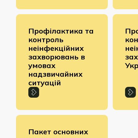
Профілактика та
Пр
контроль
ко
неінфекційних
неі
захворювань в
за
умовах
Укр
надзвичайних
ситуацій
Пакет основних