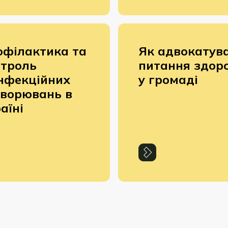
офілактика та
Як адвокатув
нтроль
питання здоро
нфекційних
у громаді
хворювань в
аїні