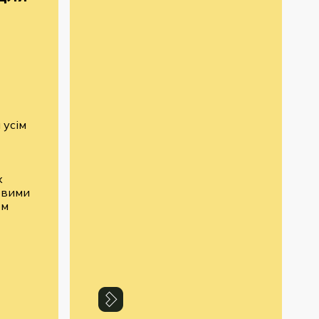
 усім
х
овими
ом