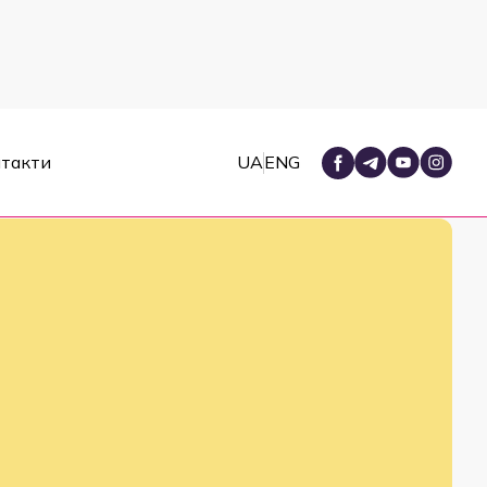
такти
UA
ENG