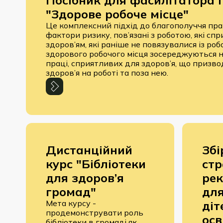
Посібник для фасилітатора 
"Здорове робоче місце"
Це комплексний підхід до благополуччя прац
фактори ризику, пов’язані з роботою, які сп
здоров’ям, які раніше не повязувалися із ро
здорового робочого місця зосереджуються н
праці, сприятливих для здоров’я, що призво
здоров’я на роботі та поза нею.
Дистанційний
Збі
курс "Бібліотеки
стр
для здоров’я
ре
громад"
для
Мета курсу -
діт
продемонструвати роль
осв
бібліотеки в громаді як