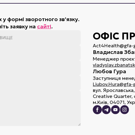
 у формі зворотного зв’язку.
іть заявку на
сайті
.
ОФІС П
Act4Health@gfa-
Владислав Зба
Менеджер проєк
vladyslav.zbanats
Любов Гура
Заступниця мене
Liubov.Hura@gfa-
вул. Ярославська,
Creative Quarter, 
м.Київ, 04071, Ук