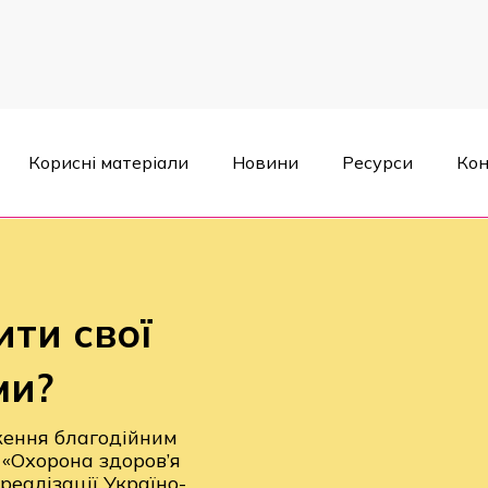
Корисні матеріали
Новини
Ресурси
Кон
свої громади здоровішими?
ити свої
ми?
ження благодійним
 «Охорона здоров’я
реалізації Україно-