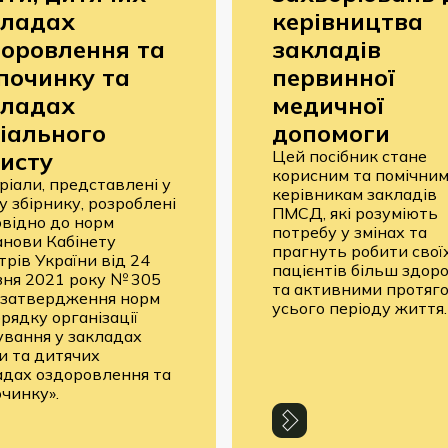
кладах
керівництва
оровлення та
закладів
починку та
первинної
кладах
медичної
іального
допомоги
исту
Цей посібник стане
корисним та помічним
ріали, представлені у
керівникам закладів
 збірнику, розроблені
ПМСД, які розуміють
овідно до норм
потребу у змінах та
анови Кабінету
прагнуть робити свої
трів України від 24
пацієнтів більш здор
зня 2021 року № 305
та активними протяг
 затвердження норм
усього періоду життя.
рядку організації
ування у закладах
и та дитячих
адах оздоровлення та
очинку».