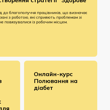
створення стратегії "Здорове
д до благополуччя працівників, що визначає
зані з роботою, які сприяють проблемам зі
 не повязувалися із робочим місцем.
Онлайн-курс
з
Полювання на
діабет
х
для