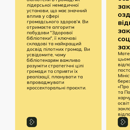
за
лідерської немедичної
установи, що має значний
озд
вплив у сфері
від
громадського здоров'я. Ви
отримаєте алгоритм
за
побудови "Здорової
соц
бібліотеки", її ключові
складові та найкращий
зах
досвід пілотних громад. Ви
Мате
усвідомите, чому
цьому
бібліотекарям важливо
відп
розуміти стратегічні цілі
пост
громади та сприяти їх
Мініс
реалізації, планувати та
бере
впроваджувати
«Про
кроссекторальні проєкти.
та По
харч
освіт
закл
відп