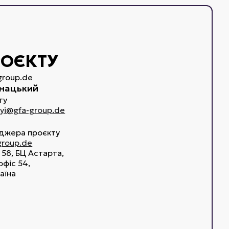
РОЄКТУ
group.de
нацький
ту
kyi@gfa-group.de
джера проєкту
group.de
 58, БЦ Астарта,
офіс 54,
раїна