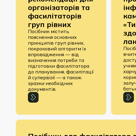
організаторів та
інф
фасилітаторів
кам
груп рівних
«Т
Посібник містить
здо
пояснення основних
лан
принципів груп рівних,
Посі
покроковий алгоритм їх
вчит
впровадження — від
дост
визначення потреби та
учня
підготовки фасилітатора
харч
до планування, фасилітації
корис
й супервізії — а також
залу
зразки необхідних
батьк
документів.