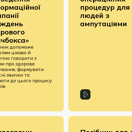
ормаційної
процедур для
панії
людей з
иждень
ампутаціями
рового
чбокса»
бник допоможе
елям цікаво й
упно говорити з
ми про здорове
ування, формувати
ні звички та
чати до цього процесу
ів.