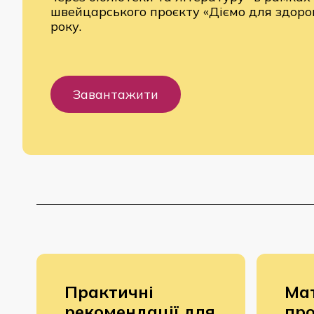
швейцарського проєкту «Діємо для здоро
року.
Завантажити
Практичні
Мат
рекомендації для
пр