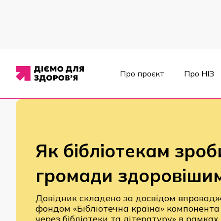
Про проєкт
Про НІЗ
Матеріали
/
Навчальні матеріали
/
Як бібліотекам зробити 
Як бібліотекам зроб
громади здоровіши
Довідник складено за досвідом впровад
фондом «Бібліотечна країна» компонента
через бібліотеки та літературу» в рамках 