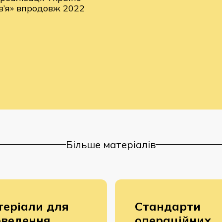
в’я» впродовж 2022
Більше матеріалів
еріали для
Стандарти
оведення
операційних