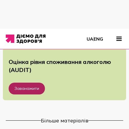
Матеріали
/
Буклети
/
Оцінка рівня споживання алкоголю (AUDIT)
UA
ENG
Оцінка рівня споживання алкоголю
(AUDIT)
Заванажити
Більше матеріалів