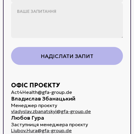
ОФІС ПРОЄКТУ
Act4Health@gfa-group.de
Владислав Збанацький
Менеджер проєкту
vladyslav.zbanatskyi@gfa-group.de
Любов Гура
Заступниця менеджера проєкту
Liubov.Hura@gfa-group.de