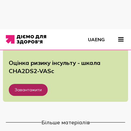
Матеріали
/
Буклети
/
Оцінка ризику інсульту - шкала CHA2DS2-VASc
UA
ENG
Оцінка ризику інсульту - шкала
CHA2DS2-VASc
Завантажити
Більше матеріалів