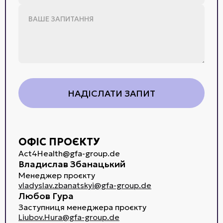
ОФІС ПРОЄКТУ
Act4Health@gfa-group.de
Владислав Збанацький
Менеджер проєкту
vladyslav.zbanatskyi@gfa-group.de
Любов Гура
Заступниця менеджера проєкту
Liubov.Hura@gfa-group.de