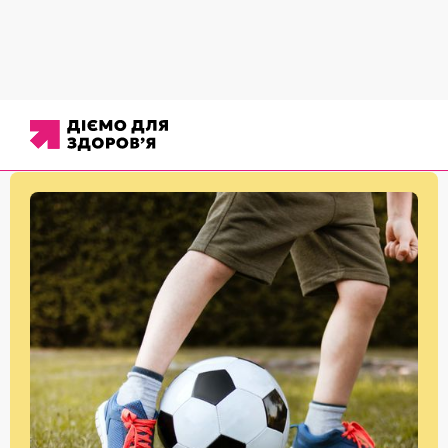
Новини
/
Здорова школа
/
Церемонія нагородження переможців конкурсу «Будь
активним заради миру!»