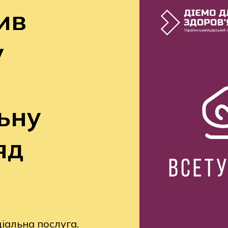
ив
у
ьну
яд
іальна послуга,