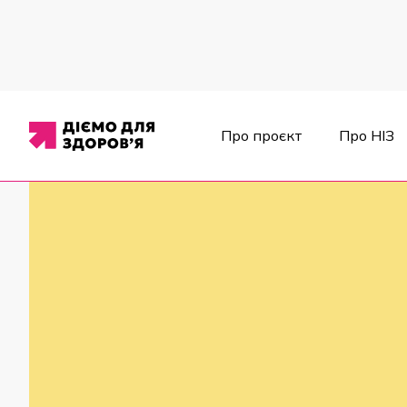
Про проєкт
Про НІЗ
Новини
/
Послуги для вразливих верств населення
/
Проєкт 