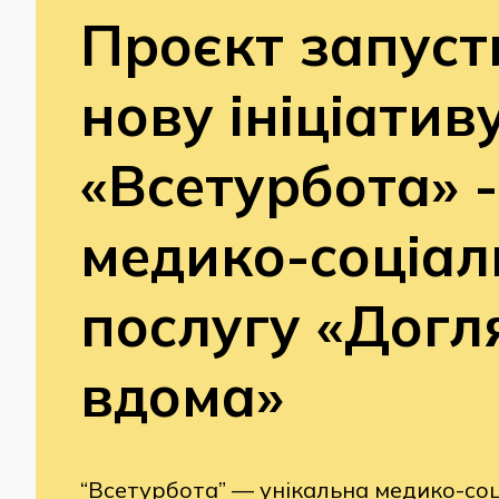
Проєкт запуст
нову ініціатив
«Всетурбота» -
медико-соціал
послугу «Догл
вдома»
“Всетурбота” — унікальна медико-соц