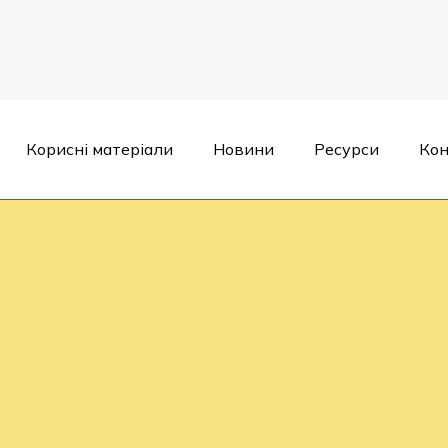
Корисні матеріали
Новини
Ресурси
Кон
запустив нову ініціативу «Всетурбота» - медико-соціальну посл