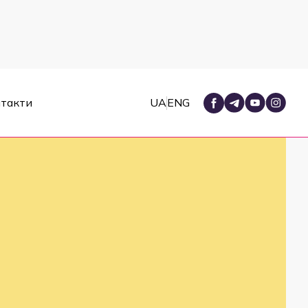
такти
UA
ENG
угу «Догляд вдома»