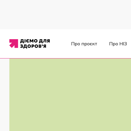
Про проєкт
Про НІЗ
Новини
/
Робота у громадах
/
У Лубенській громаді відкрил