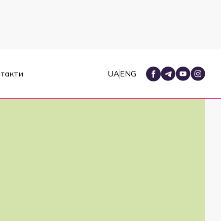
такти
UA
ENG