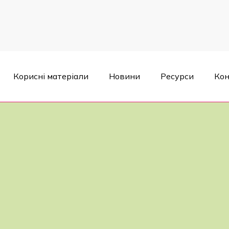
Корисні матеріали
Новини
Ресурси
Кон
и дитячий кабінет "Острівець здоров'я"