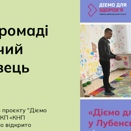
громаді
чий
вець
 проєкту "Діємо
2 КП «КНП
о відкрито